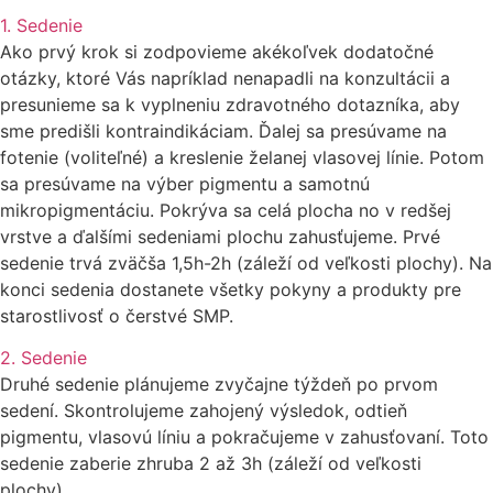
1. Sedenie
Ako prvý krok si zodpovieme akékoľvek dodatočné
otázky, ktoré Vás napríklad nenapadli na konzultácii a
presunieme sa k vyplneniu zdravotného dotazníka, aby
sme predišli kontraindikáciam. Ďalej sa presúvame na
fotenie (voliteľné) a kreslenie želanej vlasovej línie. Potom
sa presúvame na výber pigmentu a samotnú
mikropigmentáciu. Pokrýva sa celá plocha no v redšej
vrstve a ďalšími sedeniami plochu zahusťujeme. Prvé
sedenie trvá zväčša 1,5h-2h (záleží od veľkosti plochy). Na
konci sedenia dostanete všetky pokyny a produkty pre
starostlivosť o čerstvé SMP.
2. Sedenie
Druhé sedenie plánujeme zvyčajne týždeň po prvom
sedení. Skontrolujeme zahojený výsledok, odtieň
pigmentu, vlasovú líniu a pokračujeme v zahusťovaní. Toto
sedenie zaberie zhruba 2 až 3h (záleží od veľkosti
plochy).